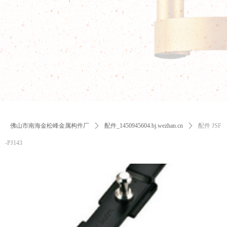
佛山市南海金松峰金属构件厂
ꄲ
配件_1450945604.bj.wezhan.cn
ꄲ
配件 JSF
-PJ143