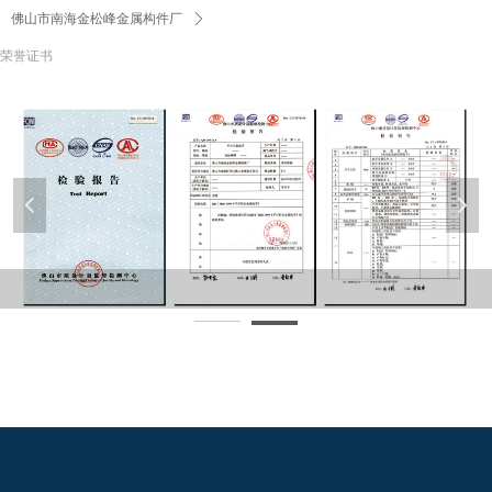
佛山市南海金松峰金属构件厂
ꄲ
荣誉证书
넳
넲